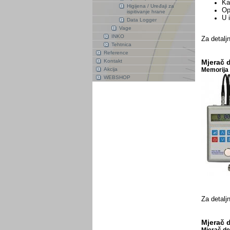
Ka
Higijena / Uređaji za
Op
ispitivanje hrane
U 
Data Logger
Vage
INKO
Za detaljn
Tehtnica
Reference
Kontakt
Mjerač d
Akcija
Memorija 
WEBSHOP
Za detaljn
Mjerač d