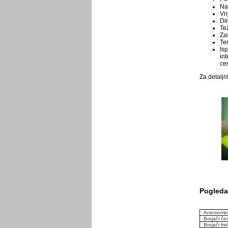
Na
Vri
Di
Tež
Za
Te
Is
in
cer
Za detaljn
Pogledaj
Anemomet
Brojači če
Brojači fre