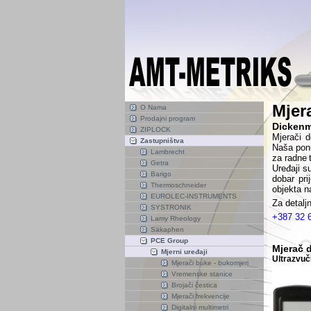
Mjera
O Nama
Prodajni program
Dickenm
ZIPLOCK
Mjerači d
Zastupništva
Naša
pon
Lambrecht
za radne
Getra
Uređaji su
Barigo
dobar pri
Thermoschneider
objekta n
EUROLEC-INSTRUMENTS
Za detaljn
SYSTRONIK
+387 32 
Lamy Rheology
Säkaphen
PCE Group
Mjerač d
Mjerni uređaji
Ultrazvuč
Mjerači buke - bukomjeri
Vremenske stanice
Brojači čestica
Mjerači frekvencije
Digitalni multimetri