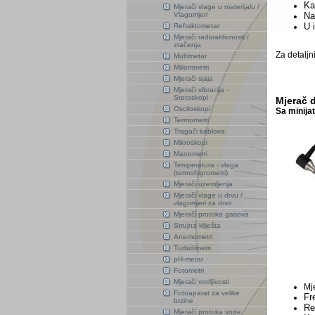
Ka
Mjerači vlage u materijalu /
Vlagomjeri
Na
U 
Refraktometar
Mjerači radioaktivnosti /
zračenja
Za detaljn
Multimetar
Miliommetri
Mjerači sjaja
Mjerači vibracija -
Stetoskopi
Mjerač d
Osciloskopi
Sa minija
Termometri
Tragači kablova
Mikroskopi
Manometri
Temperatura - vlaga
(termohigrometri)
Mjerači uzemljenja
Mjerači vlage u drvu /
vlagomjeri za drvo
Mjerači protoka gasova
Strujna kliješta
Anemometri
Turbidimetri
pH-metar
Fotometri
Mjerači vodljivosti
Mj
Fotoaparat za velike
Fr
brzine
Re
Mjerači protoka vode