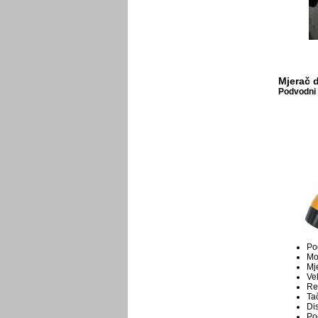
Mjerač d
Podvodni 
Pod
Mo
Mj
Ve
Re
Tač
Di
Po