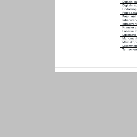
Digitalni m
Digitalni š
Endoskop
Fotoaparat
Fotometri
Infracrve
Infracrven
Kranske v
Laserski m
Luksmetri
Manometri
Mikroskopi
Miliommetr
Termometr