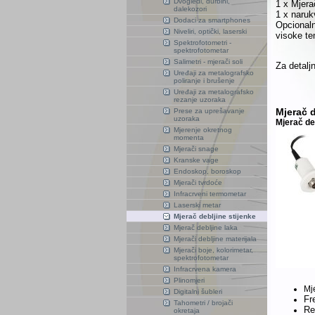
Dvogledi, durbini,
1 x Mjera
dalekozori
1 x naruk
Dodaci za smartphones
Opcionaln
Niveliri, optički, laserski
visoke te
Spektrofotometri -
spektrofotometar
Salimetri - mjerači soli
Za detaljn
Uređaji za metalografsko
poliranje i brušenje
Uređaji za metalografsko
rezanje uzoraka
Mjerač d
Prese za uprešavanje
uzoraka
Mjerač de
Mjerenje okretnog
momenta
Mjerači snage
Kranske vage
Endoskop, boroskop
Mjerači tvrdoće
Infracrveni termometar
Laserski metar
Mjerač debljine stijenke
Mjerač debljine laka
Mjerači debljine materijala
Mjerači boje, kolorimetar,
spektrofotometar
Infracrvena kamera
Plinomjeri
Mj
Digitalni šubleri
Fr
Tahometri / brojači
Re
okretaja