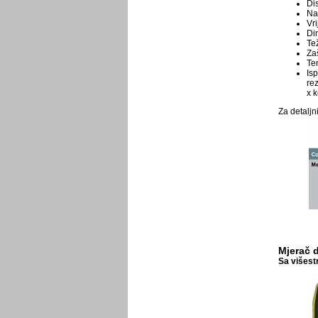
Di
Na
Vri
Di
Tež
Zaš
Te
Is
re
x
k
Za detaljn
Mjerač d
Sa višest