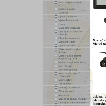
Pokazatelj redoslijeda
faza
Mjerači izolacije
Luxmetri
Mjerači poroznosti
Mjerač hrapavosti
Ostalo
Magnetne mješalice
Uređaji za ultrazvučno
čiščenje
Altimetar, visinomjer
Mjerač d
Dijamant testeri
Mjerač za
Mjerači gustoće
Elektrostatički mjerni
uređaji
Mjerači jačine elektro i
magnetnog polja
Mjerači snage prijanjanja
LCR mjerači
Detektori curenja
Viskozimetri, mjerači
viskoznosti
Mjerni satovi
Tenziometri
Uređaji u Ex izvedbi
Six termometri
Mikrometri
objekat. 
Uređaji za zaštitu na radu
laboratorij
Uređaji za analizu mašina
Isporuka