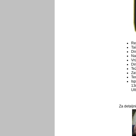
Re
Tač
Di
Na
Vri
Di
Tež
Zaš
Te
Is
1
Ul
Za detaljn