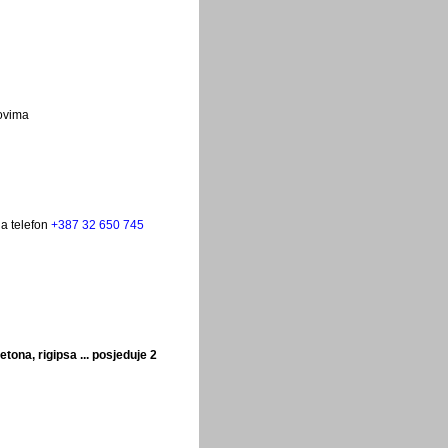
ovima
na telefon
+387 32 650 745
tona, rigipsa ... posjeduje 2