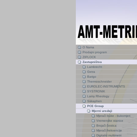
O Nama
Prodajni program
ZIPLOCK
Zastupništva
Lambrecht
Getra
Barigo
Thermoschneider
EUROLEC-INSTRUMENTS
SYSTRONIK
Lamy Rheology
Säkaphen
PCE Group
Mjerni uređaji
Mjerači buke - bukomjeri
Vremenske stanice
Brojači čestica
Mjerači frekvencije
Digitalni multimetri