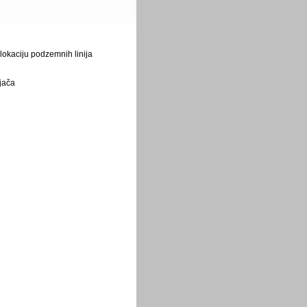
lokaciju
podzemnih
linija
jača