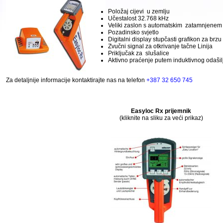
Položaj
cijevi
u
zemlju
Učestalost
32.768
kHz
Veliki
zaslon
s
automatskim
zatamnjenem
Pozadinsko svjetlo
Digitalni
display
stupčasti grafikon
za
brzu
Zvučni signal
za
otkrivanje
tačne
Linija
Priključak
za
slušalice
Aktivno
praćenje
putem
induktivnog
odašil
Za detaljnije informacije kontaktirajte nas na telefon
+387 32 650 745
Easyloc
Rx prijemnik
(kliknite na sliku za veći prikaz)