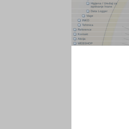
Higijena / Uređaji za
ispitivanje hrane
Data Logger
Vage
INKO
Tehtnica
Reference
Kontakt
Akcija
WEBSHOP