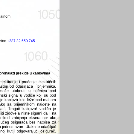
zajnom
lefon
+387 32 650 745
pronalazi prekide u kablovima
ktiranje i praćenje električnih
oji od odašiljača i prijemnika.
 može utaknuti u utičnicu pod
ski signal u vodiče koji su pod
e kablova koji leže pod maltom
Ako sa prijemnikom naiđete na
tati. Tragač kablova/ vodiča je
ti zidove a niste sigurni da li na
 i kod zabijanja eksera npr ako
ajućeg osigurača bez natpisa za
o jednostavan. Utaknite odašiljač
noj kutiji odgovarajući osigurač.