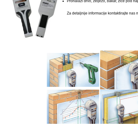
Pronalazi drvo, željezo, bakar, žice pod 
Za detaljnije informacije kontaktirajte nas 