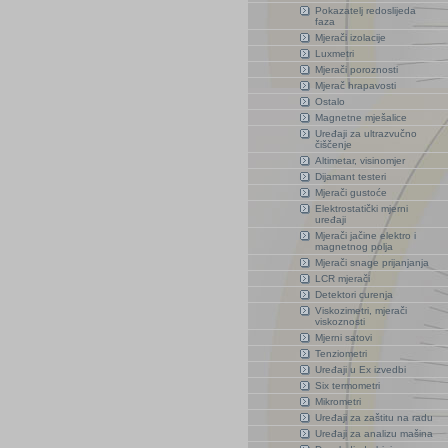
Pokazatelj redoslijeda
faza
Mjerači izolacije
Luxmetri
Mjerači poroznosti
Mjerač hrapavosti
Ostalo
Magnetne mješalice
Uređaji za ultrazvučno
čiščenje
Altimetar, visinomjer
Dijamant testeri
Mjerači gustoće
Elektrostatički mjerni
uređaji
Mjerači jačine elektro i
magnetnog polja
Mjerači snage prijanjanja
LCR mjerači
Detektori curenja
Viskozimetri, mjerači
viskoznosti
Mjerni satovi
Tenziometri
Uređaji u Ex izvedbi
Six termometri
Mikrometri
Uređaji za zaštitu na radu
Uređaji za analizu mašina