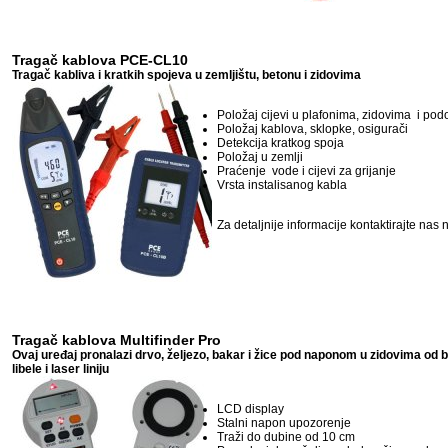
Tragač kablova PCE-CL10
Tragač kabliva i kratkih spojeva u zemljištu, betonu i zidovima
Položaj
cijevi
u
plafonima
,
zidovima
i
pod
Položaj
kablova
,
sklopke,
osigurači
D
etekcija
kratkog spoja
Položaj
u zemlji
Praćenje
vode
i
cijevi za grijanje
Vrsta
instalisanog
kabla
Za detaljnije informacije kontaktirajte nas 
Tragač kablova Multifinder Pro
Ovaj uređaj pronalazi drvo, željezo, bakar i žice pod naponom u zidovima od be
libele i laser liniju
LCD
display
Stalni
napon
upozorenje
Traži
do dubine od
10 cm