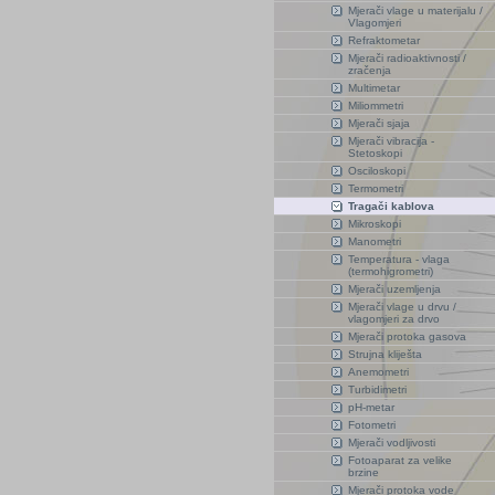
Mjerači vlage u materijalu /
Vlagomjeri
Refraktometar
Mjerači radioaktivnosti /
zračenja
Multimetar
Miliommetri
Mjerači sjaja
Mjerači vibracija -
Stetoskopi
Osciloskopi
Termometri
Tragači kablova
Mikroskopi
Manometri
Temperatura - vlaga
(termohigrometri)
Mjerači uzemljenja
Mjerači vlage u drvu /
vlagomjeri za drvo
Mjerači protoka gasova
Strujna kliješta
Anemometri
Turbidimetri
pH-metar
Fotometri
Mjerači vodljivosti
Fotoaparat za velike
brzine
Mjerači protoka vode