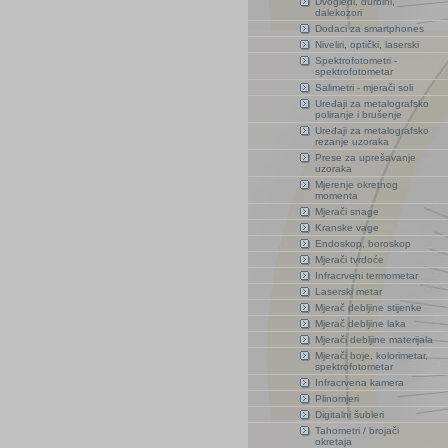
Dvogledi, durbini,
dalekozori
Dodaci za smartphones
Niveliri, optički, laserski
Spektrofotometri -
spektrofotometar
Salimetri - mjerači soli
Uređaji za metalografsko
poliranje i brušenje
Uređaji za metalografsko
rezanje uzoraka
Prese za uprešavanje
uzoraka
Mjerenje okretnog
momenta
Mjerači snage
Kranske vage
Endoskop, boroskop
Mjerači tvrdoće
Infracrveni termometar
Laserski metar
Mjerač debljine stijenke
Mjerač debljine laka
Mjerači debljine materijala
Mjerači boje, kolorimetar,
spektrofotometar
Infracrvena kamera
Plinomjeri
Digitalni šubleri
Tahometri / brojači
okretaja