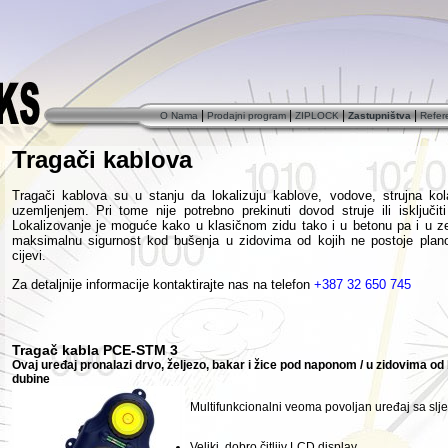
|
|
|
|
O Nama
Prodajni program
ZIPLOCK
Zastupništva
Refer
Tragači kablova
Tragači kablova su u stanju da lokalizuju kablove, vodove, strujna ko
uzemljenjem. Pri
tome nije potrebno prekinuti dovod struje ili isključiti
Lokalizovanje je moguće kako u klasičnom zidu tako i u betonu pa i u 
maksimalnu sigurnost kod bušenja
u zidovima od kojih ne postoje plan
cijevi.
Za detaljnije informacije kontaktirajte nas na telefon
+387 32 650 745
Tragač kabla PCE-STM 3
Ovaj uređaj pronalazi drvo, željezo, bakar i žice pod naponom / u zidovima od 
dubine
Multifunkcionalni veoma povoljan uređaj sa slj
Veliki
,
dobro
čitljiv
LCD
display