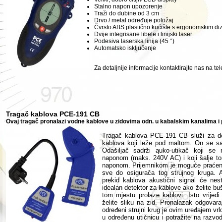
Stalno
napon
upozorenje
Traži
do dubine
od 3
cm
Drvo
/ metal
određuje položaj
Čvrsto
ABS
plastično kućište
s
ergonomski
m
di
Dvije
integrisane libele
i linijski laser
Podesiva
laserska
linija
(
45 °
)
Automatsko
isključenje
Za detaljnije informacije kontaktirajte nas na te
Tragač kablova PCE-191 CB
Ovaj tragač pronalazi vodne kablove u zidovima odn. u kabalskim kanalima i 
Tragač kablova PCE-191 CB služi za dete
kablova koji leže pod maltom. On se sast
Odašiljač sadrži ąuko-utikač koji se
naponom (maks. 240V AC) i koji šalje ton
naponom. Prijemnikom je moguće praćenj
sve do osigurača tog strujnog kruga. 
prekid kablova akustični signal će nes
idealan detektor za kablove ako želite buši
tom mjestu prolaze kablovi. Isto vrijedi
želite sliku na zid. Pronalazak odgovar
određeni strujni krug je ovim uređajem vrl
u određenu utičnicu i potražite na razvod