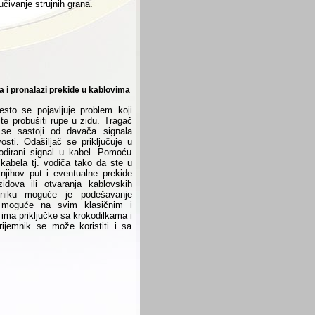
učivanje strujnih grana.
a i pronalazi prekide u kablovima
sto se pojavljuje problem koji
ite probušiti rupe u zidu. Tragač
se sastoji od davača signala
ivosti. Odašiljač se priključuje u
 kodirani signal u kabel. Pomoću
z kabela tj. vodiča tako da ste u
 njihov put i eventualne prekide
idova ili otvaranja kablovskih
mniku moguće je podešavanje
 je moguće na svim klasičnim i
ima priključke sa krokodilkama i
ijemnik se može koristiti i sa