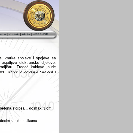
|
|
|
ence
Kontakt
Akcija
WEBSHOP
la, kratke spojeve i spojeve sa
 osjetljive elektronske dijelove.
zemljištu. Tragači kablova nude
ovi i skice
o položaju kablova i
betona, rigipsa ... do max. 3 cm
edećim karakteristikama: