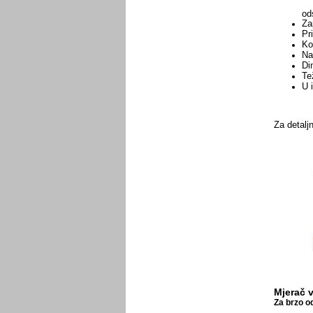
od
Za
Pr
Ko
Na
Di
Te
U 
Za detaljn
Mjerač v
Za brzo od