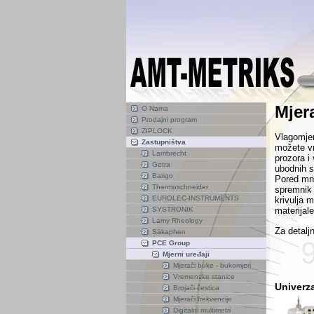
Mjera
O Nama
Prodajni program
ZIPLOCK
V
lagomje
Zastupništva
možete v
Lambrecht
prozora i 
Getra
ubodnih s
Barigo
Pored mno
Thermoschneider
spremnik 
EUROLEC-INSTRUMENTS
krivulja 
SYSTRONIK
materijal
Lamy Rheology
Za detaljn
Säkaphen
PCE Group
Mjerni uređaji
Mjerači buke - bukomjeri
Vremenske stanice
Univerz
Brojači čestica
Mjerači frekvencije
Digitalni multimetri