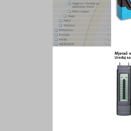
Higijena / Uređaji za
ispitivanje hrane
Data Logger
Vage
INKO
Tehtnica
Reference
Kontakt
Akcija
WEBSHOP
Mjerač 
Uređaj sa