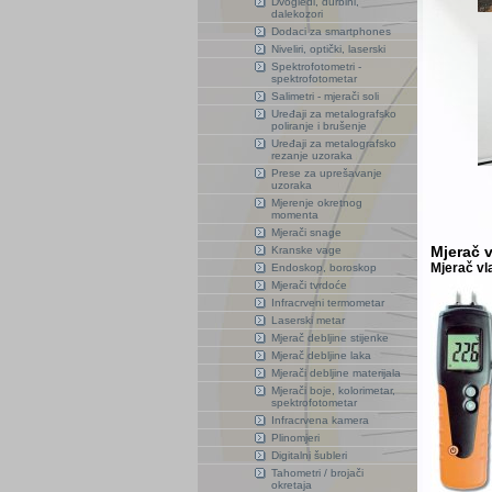
Dvogledi, durbini,
dalekozori
Dodaci za smartphones
Niveliri, optički, laserski
Spektrofotometri -
spektrofotometar
Salimetri - mjerači soli
Uređaji za metalografsko
poliranje i brušenje
Uređaji za metalografsko
rezanje uzoraka
Prese za uprešavanje
uzoraka
Mjerenje okretnog
momenta
Mjerači snage
Mjerač 
Kranske vage
Mjerač vl
Endoskop, boroskop
Mjerači tvrdoće
Infracrveni termometar
Laserski metar
Mjerač debljine stijenke
Mjerač debljine laka
Mjerači debljine materijala
Mjerači boje, kolorimetar,
spektrofotometar
Infracrvena kamera
Plinomjeri
Digitalni šubleri
Tahometri / brojači
okretaja