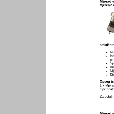
Mjerač 
Mjerenje 
praktičar
Mj
Is
pri
Sp
Au
Ni
Dis
Opseg is
1 x Mjera
Opcionaln
Za detaljn
Mjerač 