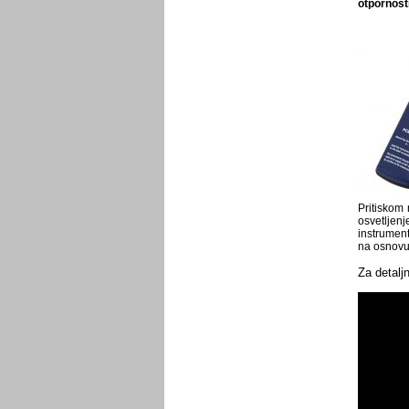
otpornosti
Pritiskom 
osvetljen
instrument
na osnovu 
Za detaljn