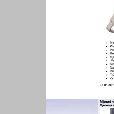
Mi
Po
Po
Rez
Mje
Me
Au
Nap
Di
Te
Zaš
Za detaljn
Mjerač 
Mjerenje v