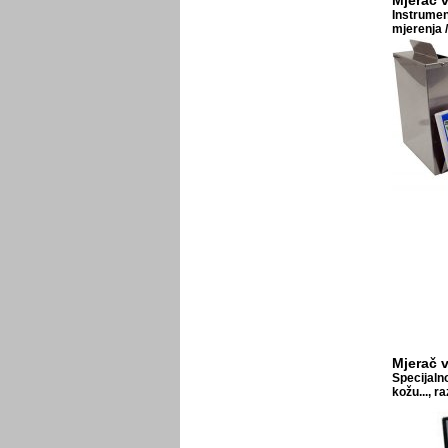
Mjerač 
Instrumen
mjerenja 
Mjerač 
Specijalno
kožu..., r