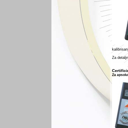
kal
ibrisan
Za detaljn
Certific
Za apsolu