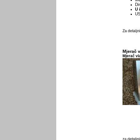
Di
U 
US
Za detaljn
Mjerač 
Mjerač vl
za detaljn