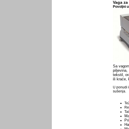
Vaga za 
Povoljni u
Sa vagom z
piljevina
tekstil, o
ili kraće
U ponudi 
sušenja.
Te
Re
Tač
Ma
Pr
Ha
Me