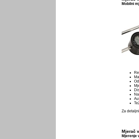
Mobilni m
Re
Ma
Od
Mj
Di
Na
Au
Te
Za detaljn
Mjerač v
Mjerenje 