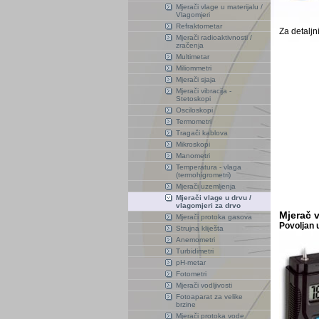
Mjerači vlage u materijalu /
Vlagomjeri
Refraktometar
Za detaljn
Mjerači radioaktivnosti /
zračenja
Multimetar
Miliommetri
Mjerači sjaja
Mjerači vibracija -
Stetoskopi
Osciloskopi
Termometri
Tragači kablova
Mikroskopi
Manometri
Temperatura - vlaga
(termohigrometri)
Mjerači uzemljenja
Mjerači vlage u drvu /
vlagomjeri za drvo
Mjerač 
Mjerači protoka gasova
Povoljan 
Strujna kliješta
Anemometri
Turbidimetri
pH-metar
Fotometri
Mjerači vodljivosti
Fotoaparat za velike
brzine
Mjerači protoka vode