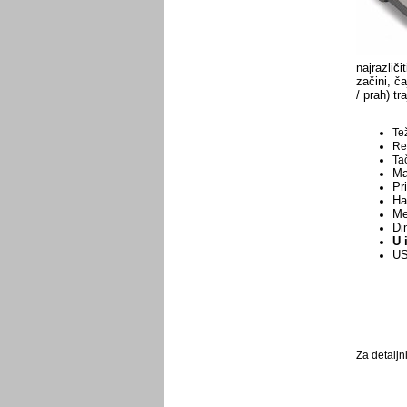
najrazliči
začini, ča
/ prah) t
Te
Re
Tač
Ma
Pr
Ha
Me
Di
U 
US
Za detaljn