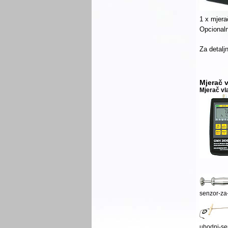
1 x mjera
Opcionaln
Za detaljn
Mjerač 
Mjerač vl
senzor-za
ubodni-se