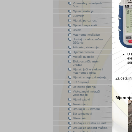
Pokazatelj redoslijeda
faza
Mjerači izolacije
Luxmetri
Mjerači poroznosti
Mjerač hrapavosti
Ostalo
Magnetne mješalice
Uređaji za ultrazvučno
čiščenje
Altimetar, visinomjer
Dijamant testeri
U 
Mjerači gustoće
el
Elektrostatički mjerni
so
uređaji
Mjerači jačine elektro i
magnetnog polja
Mjerači snage prijanjanja
Za detaljn
LCR mjerači
Detektori curenja
Viskozimetri, mjerači
viskoznosti
Mjerenj
Mjerni satovi
Tenziometri
Uređaji u Ex izvedbi
Six termometri
Mikrometri
Uređaji za zaštitu na radu
Uređaji za analizu mašina