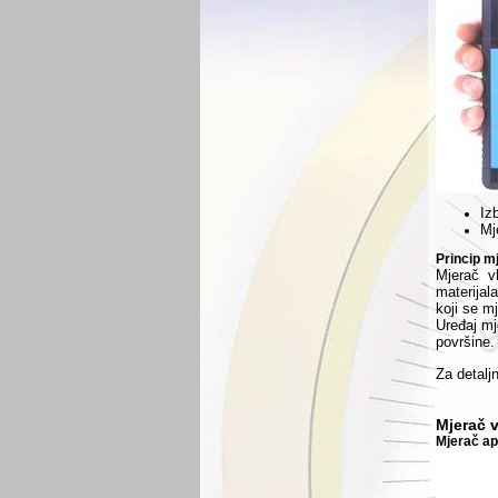
Izb
Mj
Princip m
Mjerač v
materijal
koji se mj
Uređaj mj
površine.
Za detaljn
Mjerač 
Mjerač ap