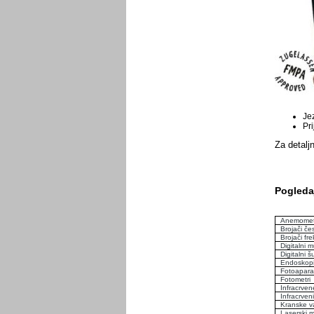
Je
Pr
Za detaljn
Pogledaj
Anemomet
Brojači če
Brojači fre
Digitalni m
Digitalni š
Endoskop
Fotoaparat
Fotometri
Infracrve
Infracrven
Kranske v
Laserski m