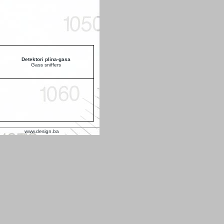
Detektori plina-gasa
Gass sniffers
www.design.ba