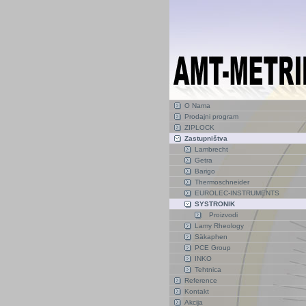
O Nama
Prodajni program
ZIPLOCK
Zastupništva
Lambrecht
Getra
Barigo
Thermoschneider
EUROLEC-INSTRUMENTS
SYSTRONIK
Proizvodi
Lamy Rheology
Säkaphen
PCE Group
INKO
Tehtnica
Reference
Kontakt
Akcija