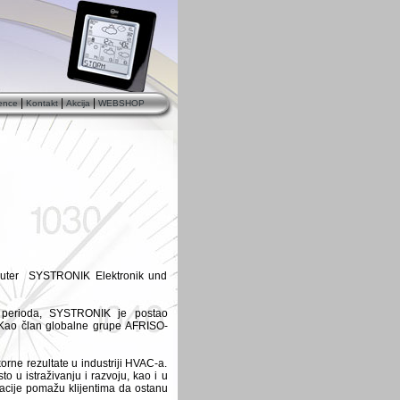
|
|
|
ence
Kontakt
Akcija
WEBSHOP
ributer SYSTRONIK Elektronik und
perioda, SYSTRONIK je postao
Kao član globalne grupe AFRISO-
rne rezultate u industriji HVAC-a.
 u istraživanju i razvoju, kao i u
vacije pomažu klijentima da ostanu