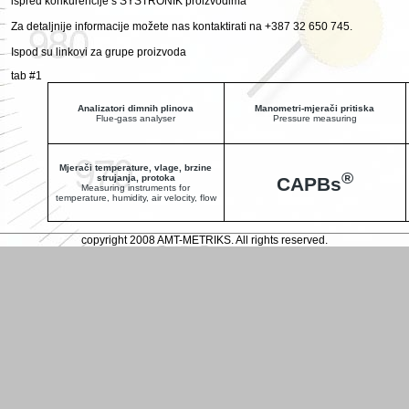
ispred konkurencije s SYSTRONIK proizvodima
Za detaljnije informacije možete nas kontaktirati na +387 32 650 745.
Ispod su linkovi za grupe proizvoda
tab #1
Analizatori dimnih plinova
Manometri-mjerači pritiska
Flue-gass analyser
Pressure measuring
Mjerači temperature, vlage, brzine
®
strujanja, protoka
CAPBs
Measuring instruments for
temperature, humidity, air velocity, flow
copyright 2008 AMT-METRIKS. All rights reserved.