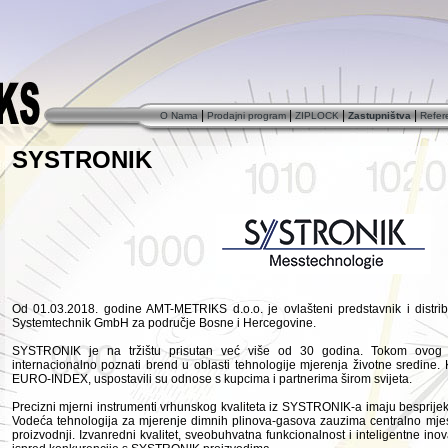
|
|
|
|
O Nama
Prodajni program
ZIPLOCK
Zastupništva
Refer
SYSTRONIK
Od 01.03.2018. godine AMT-METRIKS d.o.o. je ovlašteni predstavnik i dist
Systemtechnik GmbH za područje Bosne i Hercegovine.
SYSTRONIK je na tržištu prisutan već više od 30 godina.
Tokom ovog 
internacionalno poznati brend u oblasti tehnologije mjerenja životne sredine.
EURO-INDEX, uspostavili su odnose s kupcima i partnerima širom svijeta.
Precizni mjerni instrumenti vrhunskog kvaliteta iz SYSTRONIK-a imaju besprijeko
Vodeća tehnologija za mjerenje dimnih plinova-gasova zauzima centralno mjesto
proizvodnji.
Izvanredni kvalitet, sveobuhvatna funkcionalnost i inteligentne ino