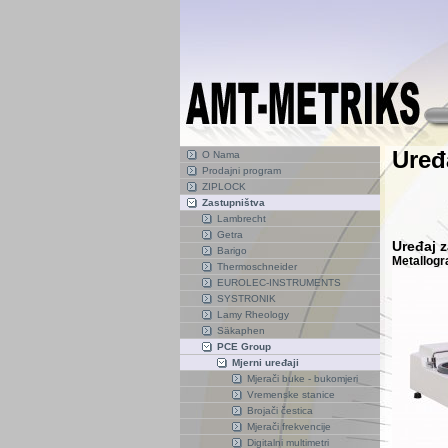
Uređ
O Nama
Prodajni program
ZIPLOCK
Zastupništva
Lambrecht
Getra
Uređaj 
Barigo
Metallogr
Thermoschneider
EUROLEC-INSTRUMENTS
SYSTRONIK
Lamy Rheology
Säkaphen
PCE Group
Mjerni uređaji
Mjerači buke - bukomjeri
Vremenske stanice
Brojači čestica
Mjerači frekvencije
Digitalni multimetri