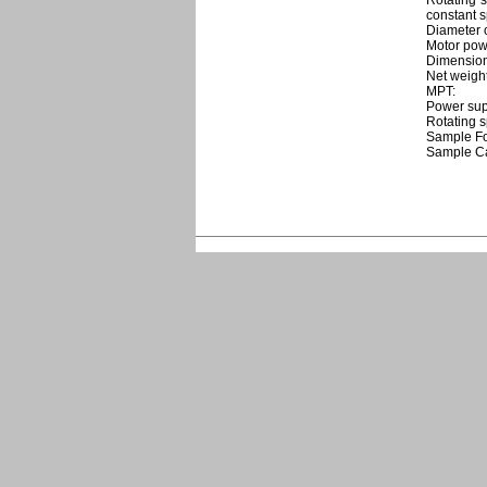
Rotating 
constant 
Diameter 
Motor po
Dimension
Net weigh
MPT:
Power sup
Rotating 
Sample Fo
Sample Ca