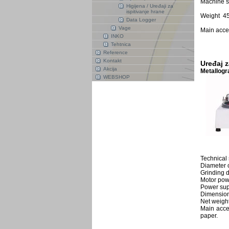
Machine 
Higijena / Uređaji za
ispitivanje hrane
Weight 4
Data Logger
Vage
Main acces
INKO
Tehtnica
Reference
Kontakt
Uređaj z
Akcija
Metallogr
WEBSHOP
Technical 
Diameter 
Grinding d
Motor pow
Power sup
Dimensio
Net weight
Main acces
paper.