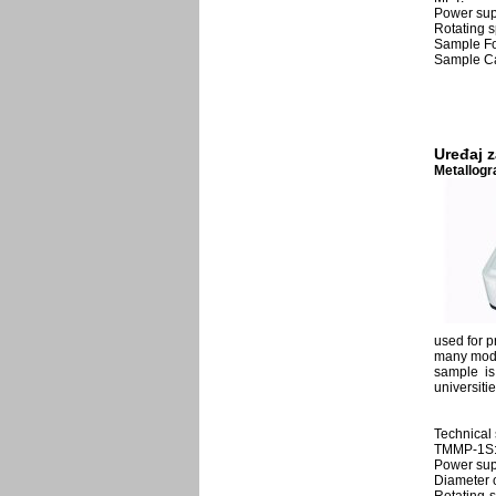
Power sup
Rotating 
Sample Fo
Sample Ca
Uređaj 
Metallogr
used for p
many model
sample is
universiti
Technical 
TMMP-1S
Power sup
Diameter 