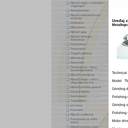
Mjerači vlage u materijalu /
Vlagomjeri
Refraktometar
Mjerači radioaktivnosti /
zračenja
Uređaj z
Multimetar
Metallogr
Miliommetri
Mjerači sjaja
Mjerači vibracija -
Stetoskopi
Osciloskopi
Termometri
Tragači kablova
Mikroskopi
Manometri
Temperatura - vlaga
(termohigrometri)
Technical 
Mjerači uzemljenja
Mjerači vlage u drvu /
Model T
vlagomjeri za drvo
Mjerači protoka gasova
Grinding 
Strujna kliješta
Anemometri
Polishing
Turbidimetri
Grinding 
pH-metar
Fotometri
Polishing
Mjerači vodljivosti
Fotoaparat za velike
Motor dri
brzine
Mjerači protoka vode