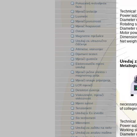
Pokazatelj redoslijeda
faza
Technical 
Mjerači izolacije
Power supp
Luxmetri
Diameter 
Mjerači poroznosti
Rotating s
Mjerač hrapavosti
Diameter 
Ostalo
Motor po
Magnetne mješalice
Dimension
Uređaji za ultrazvučno
Net weigh
čiščenje
Altimetar, visinomjer
Dijamant testeri
Mjerači gustoće
Uređaj 
Elektrostatički mjerni
Metallogr
uređaji
Mjerači jačine elektro i
magnetnog polja
Mjerači snage prijanjanja
LCR mjerači
Detektori curenja
Viskozimetri, mjerači
viskoznosti
Mjerni satovi
necessary 
Tenziometri
of college
Uređaji u Ex izvedbi
Six termometri
Technical 
Mikrometri
Power sup
Uređaji za zaštitu na radu
Working st
Uređaji za analizu mašina
Diameter 