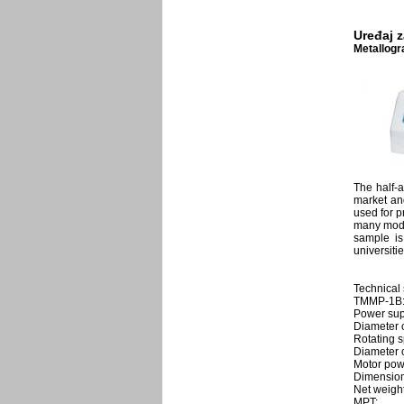
Uređaj 
Metallogr
The half-
market an
used for p
many model
sample is
universiti
Technical 
TMMP-1B
Power sup
Diameter 
Rotating 
Diameter 
Motor po
Dimension
Net weigh
MPT: