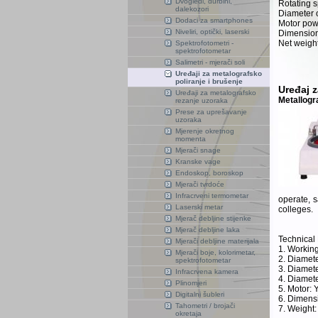
Dvogledi, durbini,
Rotating s
dalekozori
Diameter 
Dodaci za smartphones
Motor pow
Niveliri, optički, laserski
Dimension
Net weight
Spektrofotometri -
spektrofotometar
Salimetri - mjerači soli
Uređaji za metalografsko
poliranje i brušenje
Uređaj 
Uređaji za metalografsko
Metallogr
rezanje uzoraka
Prese za uprešavanje
uzoraka
Mjerenje okretnog
momenta
Mjerači snage
Kranske vage
Endoskop, boroskop
Mjerači tvrdoće
Infracrveni termometar
operate, s
Laserski metar
colleges.
Mjerač debljine stijenke
Mjerač debljine laka
Technical
Mjerači debljine materijala
1. Workin
Mjerači boje, kolorimetar,
2. Diamet
spektrofotometar
3. Diamet
Infracrvena kamera
4. Diamet
Plinomjeri
5. Motor:
Digitalni šubleri
6. Dimen
Tahometri / brojači
7. Weight:
okretaja